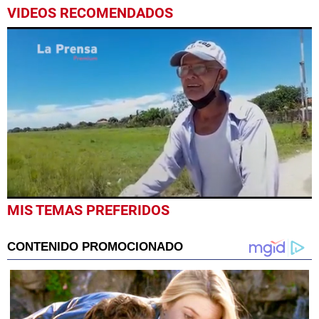
VIDEOS RECOMENDADOS
0
MIS TEMAS PREFERIDOS
seconds
of
1
minute,
29
seconds