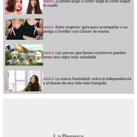
¿Cabello largo o corto? Elige tu corte según
AMIGA
tu cuello
Entre mujeres: guía para acompañar a su
AMIGA
amiga o familiar con cáncer de mama
Las perras que tienen cachorros pueden
AMIGA
tener una vejez más saludable
La nueva feminidad: entre la independencia
AMIGA
y el deseo de una vida más tranquila