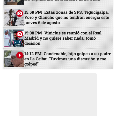
15:59 PM
Estas zonas de SPS, Tegucigalpa,
Yoro y Olancho que no tendrán energía este
jueves 6 de agosto
15:08 PM
Vinicius se reunió con el Real
Madrid y no quiere saber nada: tomó
decisión
14:12 PM
Condenable, hijo golpea a su padre
en La Ceiba: "Tuvimos una discusión y me
golpeó"