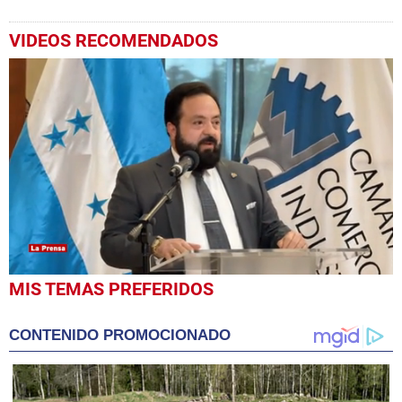
VIDEOS RECOMENDADOS
0
MIS TEMAS PREFERIDOS
seconds
of
7
CONTENIDO PROMOCIONADO
minutes,
22
seconds