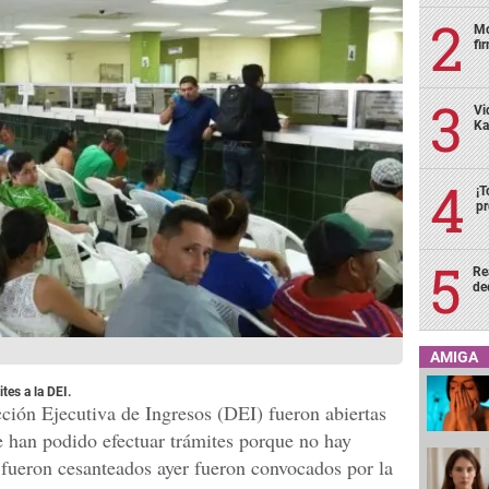
Mo
fi
Vi
Ka
¡T
pr
Re
de
AMIGA
es a la DEI.
cción Ejecutiva de Ingresos (DEI) fueron abiertas
e han podido efectuar trámites porque no hay
fueron cesanteados ayer fueron convocados por la