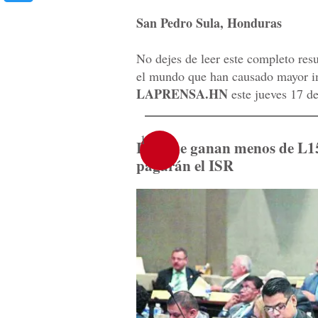
San Pedro Sula, Honduras
No dejes de leer este completo res
el mundo que han causado mayor imp
LAPRENSA.HN
este jueves 17 d
1
Los que ganan menos de L1
pagarán el ISR