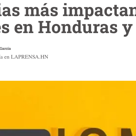
ias más impactan
es en Honduras y
García
l día en LAPRENSA.HN