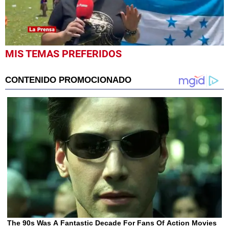
0
MIS TEMAS PREFERIDOS
seconds
of
9
minutes,
54
seconds