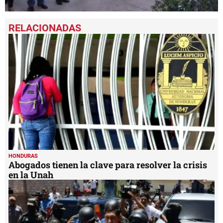
0
seconds
of
3
minutes,
14
seconds
HONDURAS
Abogados tienen la clave para resolver la crisis
en la Unah