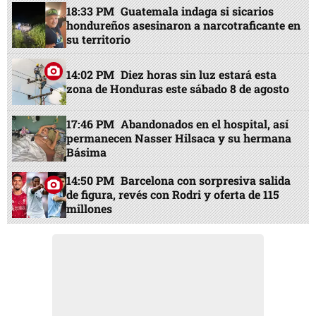
18:33 PM
Guatemala indaga si sicarios
hondureños asesinaron a narcotraficante en
su territorio
14:02 PM
Diez horas sin luz estará esta
zona de Honduras este sábado 8 de agosto
17:46 PM
Abandonados en el hospital, así
permanecen Nasser Hilsaca y su hermana
Básima
14:50 PM
Barcelona con sorpresiva salida
de figura, revés con Rodri y oferta de 115
millones