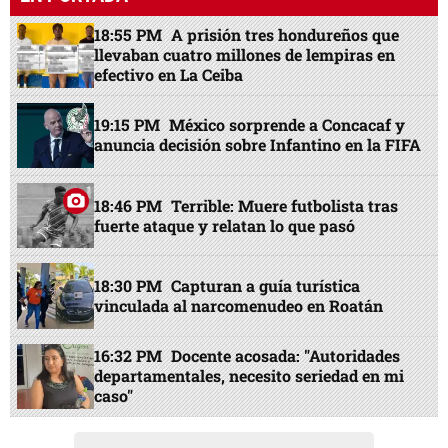
18:55 PM
A prisión tres hondureños que
llevaban cuatro millones de lempiras en
efectivo en La Ceiba
19:15 PM
México sorprende a Concacaf y
anuncia decisión sobre Infantino en la FIFA
18:46 PM
Terrible: Muere futbolista tras
fuerte ataque y relatan lo que pasó
18:30 PM
Capturan a guía turística
vinculada al narcomenudeo en Roatán
16:32 PM
Docente acosada: "Autoridades
departamentales, necesito seriedad en mi
caso"