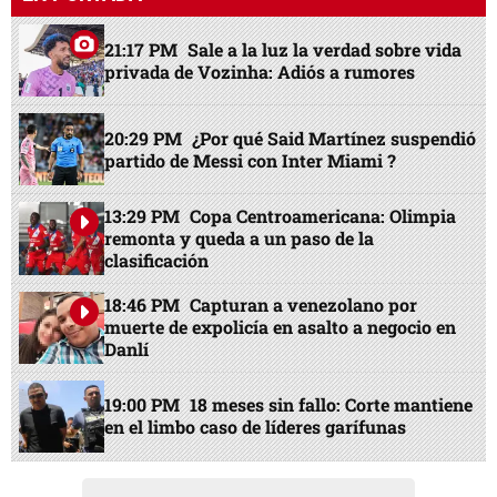
21:17 PM
Sale a la luz la verdad sobre vida
privada de Vozinha: Adiós a rumores
20:29 PM
¿Por qué Said Martínez suspendió
partido de Messi con Inter Miami ?
13:29 PM
Copa Centroamericana: Olimpia
remonta y queda a un paso de la
clasificación
18:46 PM
Capturan a venezolano por
muerte de expolicía en asalto a negocio en
Danlí
19:00 PM
18 meses sin fallo: Corte mantiene
en el limbo caso de líderes garífunas