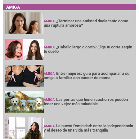
AMIGA
¿Terminar una amistad duele tanto como
AMIGA
una ruptura amorosa?
¿Cabello largo o corto? Elige tu corte según
AMIGA
tu cuello
Entre mujeres: guía para acompañar a su
AMIGA
amiga o familiar con cáncer de mama
Las perras que tienen cachorros pueden
AMIGA
tener una vejez más saludable
La nueva feminidad: entre la independencia
AMIGA
y el deseo de una vida más tranquila