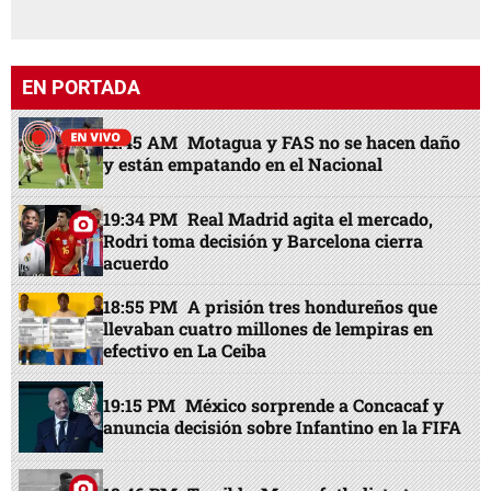
EN PORTADA
11:45 AM
Motagua y FAS no se hacen daño
y están empatando en el Nacional
19:34 PM
Real Madrid agita el mercado,
Rodri toma decisión y Barcelona cierra
acuerdo
18:55 PM
A prisión tres hondureños que
llevaban cuatro millones de lempiras en
efectivo en La Ceiba
19:15 PM
México sorprende a Concacaf y
anuncia decisión sobre Infantino en la FIFA