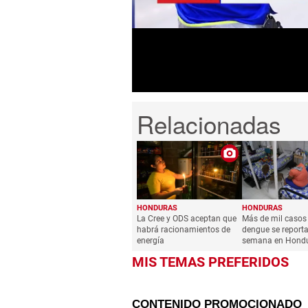
2
minutes,
29
seconds
Volume
0%
HONDURAS
HONDURAS
La Cree y ODS aceptan que
Más de mil casos
habrá racionamientos de
dengue se reporta
energía
semana en Hond
MIS TEMAS PREFERIDOS