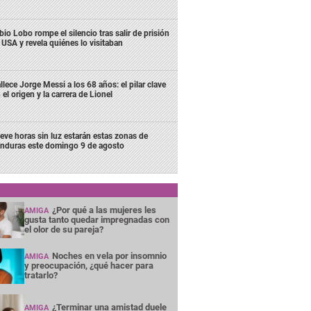
bio Lobo rompe el silencio tras salir de prisión
 USA y revela quiénes lo visitaban
llece Jorge Messi a los 68 años: el pilar clave
 el origen y la carrera de Lionel
eve horas sin luz estarán estas zonas de
nduras este domingo 9 de agosto
¿Por qué a las mujeres les
AMIGA
gusta tanto quedar impregnadas con
el olor de su pareja?
Noches en vela por insomnio
AMIGA
y preocupación, ¿qué hacer para
tratarlo?
¿Terminar una amistad duele
AMIGA