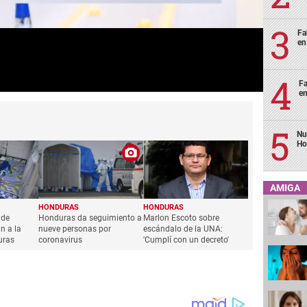
Fa
en
Fa
en
Nu
Ho
AMIGA
HONDURAS
HONDURAS
 de
Honduras da seguimiento a
Marlon Escoto sobre
n a la
nueve personas por
escándalo de la UNA:
uras
coronavirus
'Cumplí con un decreto'