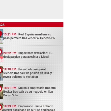
ADA
15:21 PM
Real España mantiene su
paso perfecto tras vencer al Génesis PN
20:22 PM
Impactante revelación: FBI
destapa plan para asesinar a Messi
18:28 PM
Fabio Lobo rompe el
silencio tras salir de prisión en USA y
revela quiénes lo visitaban
18:01 PM
Matan a empresario Roberto
Becker tras salir de su negocio en San
Pedro Sula
18:33 PM
Empresario Jaime Roberto
Becker asesinado en SPS se dedicaba a