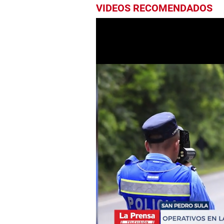
VIDEOS RECOMENDADOS
0
seconds
of