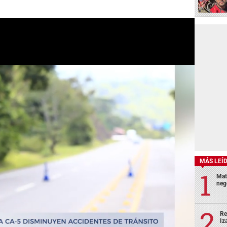
MÁS LEÍ
Mat
neg
Re
Iz