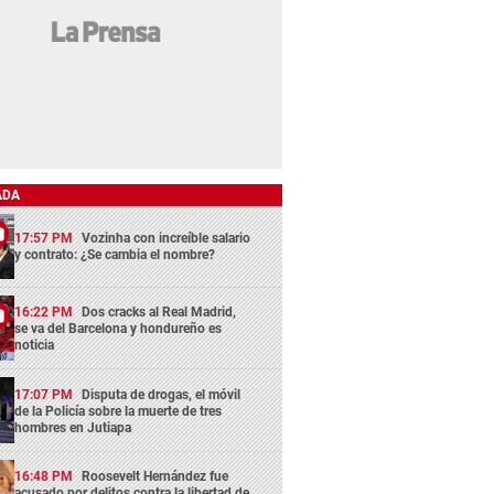
ADA
17:57 PM
Vozinha con increíble salario
y contrato: ¿Se cambia el nombre?
16:22 PM
Dos cracks al Real Madrid,
se va del Barcelona y hondureño es
noticia
17:07 PM
Disputa de drogas, el móvil
de la Policía sobre la muerte de tres
hombres en Jutiapa
16:48 PM
Roosevelt Hernández fue
acusado por delitos contra la libertad de