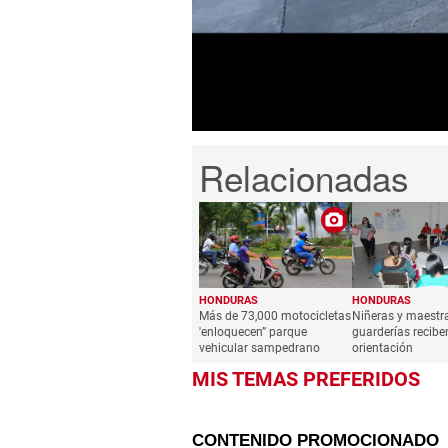
minutes,
30
seconds
Volume
0%
HONDURAS
HONDURAS
Más de 73,000 motocicletas
Niñeras y maestr
'enloquecen” parque
guarderías recibe
vehicular sampedrano
orientación
MIS TEMAS PREFERIDOS