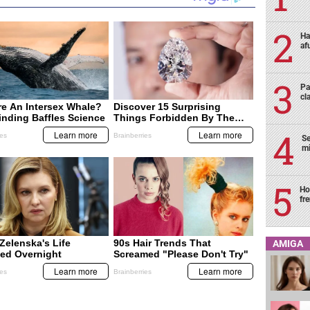
Ha
af
Pa
cl
Se
mi
Ho
fr
AMIGA