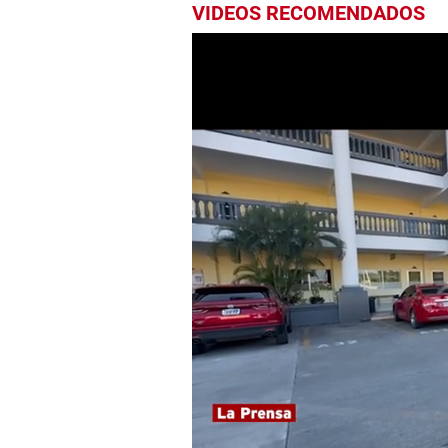
VIDEOS RECOMENDADOS
0
seconds
of
4