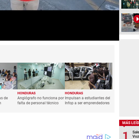
HONDURAS
HONDURAS
as de
Angiógrafo no funciona por
Impulsan a estudiantes del
n
falta de personal técnico
Infop a ser emprendedores
MÁS LEÍ
Sale
Voz