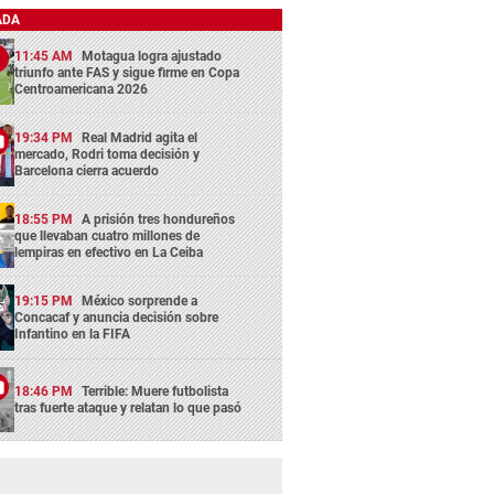
ADA
11:45 AM
Motagua logra ajustado
triunfo ante FAS y sigue firme en Copa
Centroamericana 2026
19:34 PM
Real Madrid agita el
mercado, Rodri toma decisión y
Barcelona cierra acuerdo
18:55 PM
A prisión tres hondureños
que llevaban cuatro millones de
lempiras en efectivo en La Ceiba
19:15 PM
México sorprende a
Concacaf y anuncia decisión sobre
Infantino en la FIFA
18:46 PM
Terrible: Muere futbolista
tras fuerte ataque y relatan lo que pasó