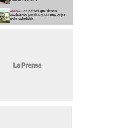
cáncer de mama
Las perras que tienen
AMIGA
cachorros pueden tener una vejez
más saludable