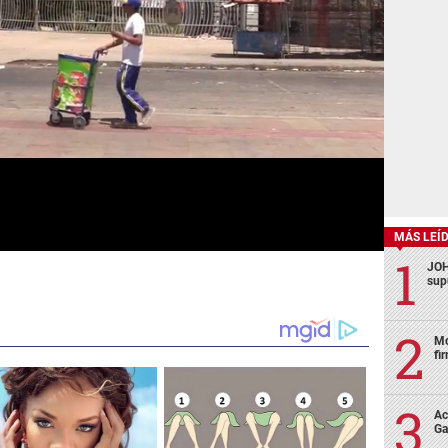
MÁS LEÍ
JOH
sup
Mo
fi
Ac
Ga