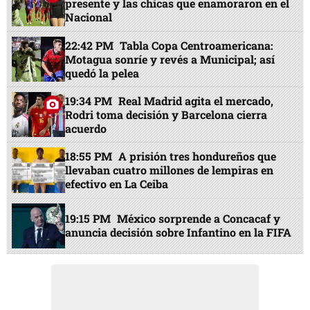
presente y las chicas que enamoraron en el
Nacional
22:42 PM
Tabla Copa Centroamericana:
Motagua sonríe y revés a Municipal; así
quedó la pelea
19:34 PM
Real Madrid agita el mercado,
Rodri toma decisión y Barcelona cierra
acuerdo
18:55 PM
A prisión tres hondureños que
llevaban cuatro millones de lempiras en
efectivo en La Ceiba
19:15 PM
México sorprende a Concacaf y
anuncia decisión sobre Infantino en la FIFA