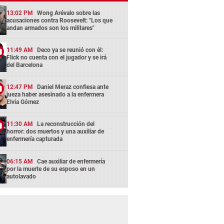
13:02 PM
Wong Arévalo sobre las
acusaciones contra Roosevelt: "Los que
andan armados son los militares"
11:49 AM
Deco ya se reunió con él:
Flick no cuenta con el jugador y se irá
del Barcelona
12:47 PM
Daniel Meraz confiesa ante
jueza haber asesinado a la enfermera
Elvia Gómez
11:30 AM
La reconstrucción del
horror: dos muertos y una auxiliar de
enfermería capturada
06:15 AM
Cae auxiliar de enfermería
por la muerte de su esposo en un
autolavado