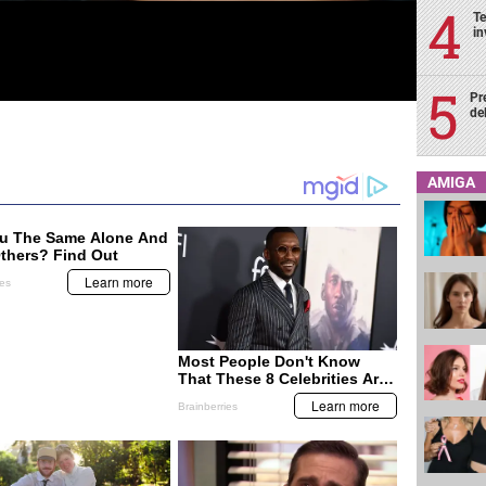
Te
in
Pr
de
AMIGA