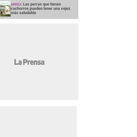
Las perras que tienen
AMIGA
cachorros pueden tener una vejez
más saludable