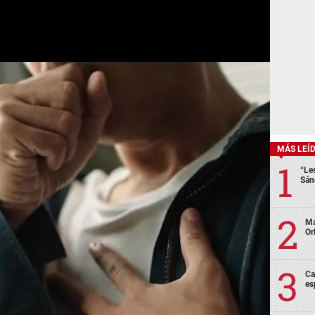
MÁS LEÍ
“Le
Sán
Ma
Or
Ca
es