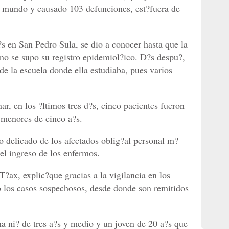
l mundo y causado 103 defunciones, est?fuera de
?s en San Pedro Sula, se dio a conocer hasta que la
 no se supo su registro epidemiol?ico. D?s despu?,
 de la escuela donde ella estudiaba, pues varios
r, en los ?ltimos tres d?s, cinco pacientes fueron
s menores de cinco a?s.
do delicado de los afectados oblig?al personal m?
 el ingreso de los enfermos.
?ax, explic?que gracias a la vigilancia en los
do los casos sospechosos, desde donde son remitidos
na ni? de tres a?s y medio y un joven de 20 a?s que