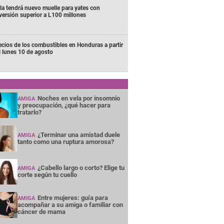
la tendrá nuevo muelle para yates con
versión superior a L100 millones
ecios de los combustibles en Honduras a partir
l lunes 10 de agosto
Noches en vela por insomnio
AMIGA
y preocupación, ¿qué hacer para
tratarlo?
¿Terminar una amistad duele
AMIGA
tanto como una ruptura amorosa?
¿Cabello largo o corto? Elige tu
AMIGA
corte según tu cuello
Entre mujeres: guía para
AMIGA
acompañar a su amiga o familiar con
cáncer de mama