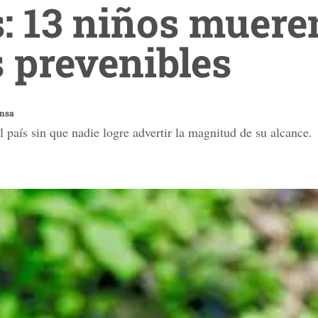
 13 niños mueren
 prevenibles
ensa
l país sin que nadie logre advertir la magnitud de su alcance.