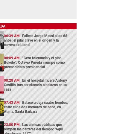
ADA
06:39 AM
Fallece Jorge Messi a los 68
años: el pilar clave en el origen y la
carrera de Lionel
08:09 AM
“Cero tolerancia y el plan
Bukele”: Octavio Pineda irrumpe como
precandidato presidencial
08:28 AM
En el hospital muere Antony
Castillo tras ser atacado a balazos en su
casa
07:43 AM
Balacera deja cuatro heridos,
entre ellos dos menores de edad, en
Atima, Santa Bárbara
23:00 PM
Las clínicas públicas que
rompen las barreras del tiempo: "Aquí
atendemos 24/7"