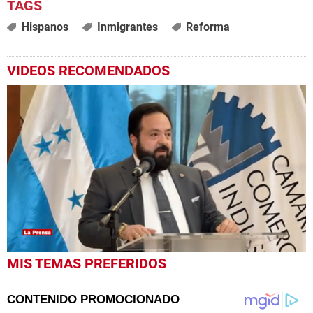
Hispanos
Inmigrantes
Reforma
VIDEOS RECOMENDADOS
0
MIS TEMAS PREFERIDOS
seconds
of
7
minutes,
22