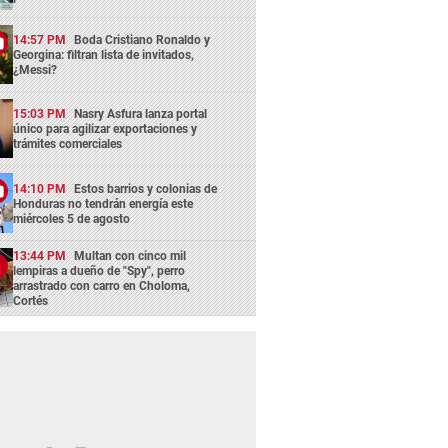
14:57 PM
Boda Cristiano Ronaldo y
Georgina: filtran lista de invitados,
¿Messi?
15:03 PM
Nasry Asfura lanza portal
único para agilizar exportaciones y
trámites comerciales
14:10 PM
Estos barrios y colonias de
Honduras no tendrán energía este
miércoles 5 de agosto
13:44 PM
Multan con cinco mil
lempiras a dueño de "Spy", perro
arrastrado con carro en Choloma,
Cortés