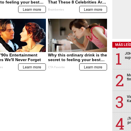
MÁS LEÍ
JOH
sup
Mo
fi
Vi
Ka
¡T
pr