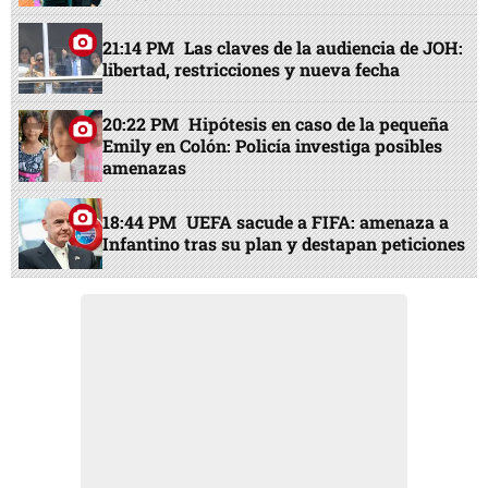
21:14 PM
Las claves de la audiencia de JOH:
libertad, restricciones y nueva fecha
20:22 PM
Hipótesis en caso de la pequeña
Emily en Colón: Policía investiga posibles
amenazas
18:44 PM
UEFA sacude a FIFA: amenaza a
Infantino tras su plan y destapan peticiones