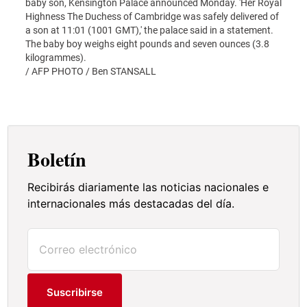
baby son, Kensington Palace announced Monday. 'Her Royal
Highness The Duchess of Cambridge was safely delivered of
a son at 11:01 (1001 GMT),' the palace said in a statement.
The baby boy weighs eight pounds and seven ounces (3.8
kilogrammes).
/ AFP PHOTO / Ben STANSALL
Con s
Nadia
y Eri
Boletín
Recibirás diariamente las noticias nacionales e
internacionales más destacadas del día.
Suscribirse