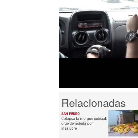
0
seconds
of
4
minutes,
45
seconds
Volume
0%
SAN PEDRO
Colapsa la morgue judicial;
urge demolerla por
insalubre