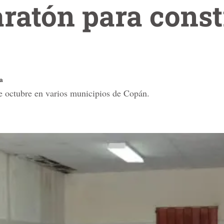
ratón para const
a
de octubre en varios municipios de Copán.