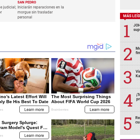
SAN PEDRO
 judicial;
Iniciarán reparaciones en la
or
morgue sin trasladar
MÁS LEÍ
personal
JOH
sup
Mo
fi
Vi
Ka
¡T
pr
Re
cu