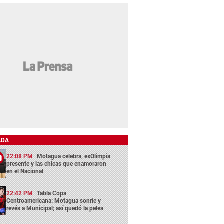
ADA
22:08 PM
Motagua celebra, exOlimpia
presente y las chicas que enamoraron
en el Nacional
22:42 PM
Tabla Copa
Centroamericana: Motagua sonríe y
revés a Municipal; así quedó la pelea