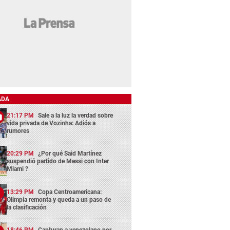
ADA
21:17 PM
Sale a la luz la verdad sobre
vida privada de Vozinha: Adiós a
rumores
20:29 PM
¿Por qué Said Martínez
suspendió partido de Messi con Inter
Miami ?
13:29 PM
Copa Centroamericana:
Olimpia remonta y queda a un paso de
la clasificación
18:46 PM
Capturan a venezolano por