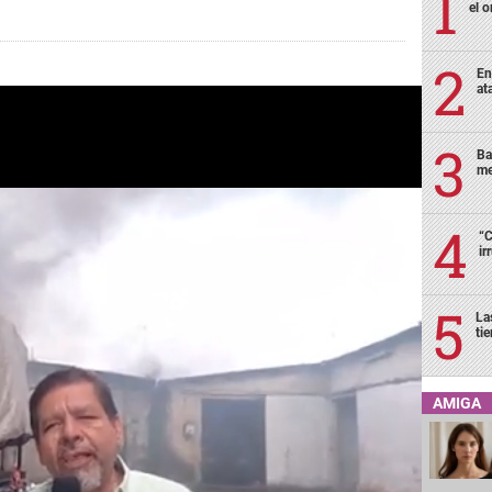
el o
En
at
Ba
me
“C
ir
La
ti
AMIGA