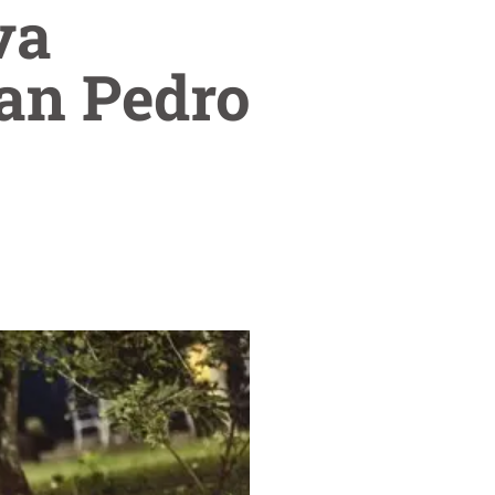
va
San Pedro