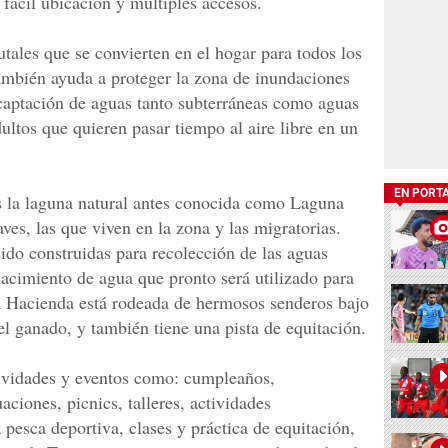
 fácil ubicación y múltiples accesos.
tales que se convierten en el hogar para todos los
también ayuda a proteger la zona de inundaciones
a captación de aguas tanto subterráneas como aguas
dultos que quieren pasar tiempo al aire libre en un
EN PORT
es la laguna natural antes conocida como Laguna
ves, las que viven en la zona y las migratorias.
do construidas para recolección de las aguas
 nacimiento de agua que pronto será utilizado para
a Hacienda está rodeada de hermosos senderos bajo
el ganado, y también tiene una pista de equitación.
ctividades y eventos como: cumpleaños,
aciones, picnics, talleres, actividades
 pesca deportiva, clases y práctica de equitación,