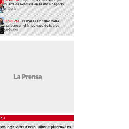
muerte de expolicía en asalto a negocio
en Danlí
19:00 PM
18 meses sin fallo: Corte
mantiene en el limbo caso de líderes
garífunas
DAS
ece Jorge Messi a los 68 años: el pilar clave en