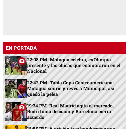
EN PORTADA
22:08 PM
Motagua celebra, exOlimpia
presente y las chicas que enamoraron en el
Nacional
22:42 PM
Tabla Copa Centroamericana:
Motagua sonríe y revés a Municipal; así
quedó la pelea
19:34 PM
Real Madrid agita el mercado,
Rodri toma decisión y Barcelona cierra
acuerdo
18:55 PM
A prisión tres hondureños que