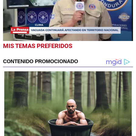
0
MIS TEMAS PREFERIDOS
seconds
of
1
minute,
0