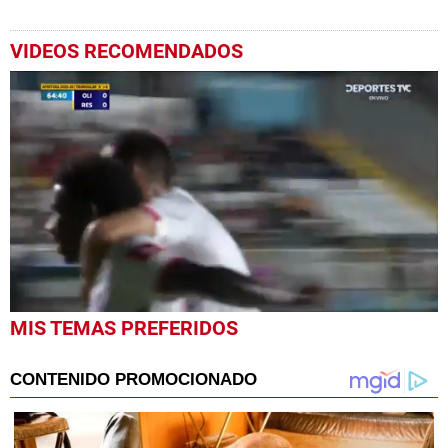
VIDEOS RECOMENDADOS
0
MIS TEMAS PREFERIDOS
seconds
of
1
minute,
22
seconds