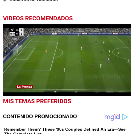
VIDEOS RECOMENDADOS
0
MIS TEMAS PREFERIDOS
seconds
of
3
minutes,
46
seconds