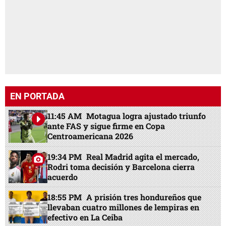
EN PORTADA
11:45 AM
Motagua logra ajustado triunfo
ante FAS y sigue firme en Copa
Centroamericana 2026
19:34 PM
Real Madrid agita el mercado,
Rodri toma decisión y Barcelona cierra
acuerdo
18:55 PM
A prisión tres hondureños que
llevaban cuatro millones de lempiras en
efectivo en La Ceiba