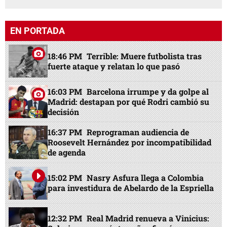
EN PORTADA
18:46 PM
Terrible: Muere futbolista tras
fuerte ataque y relatan lo que pasó
16:03 PM
Barcelona irrumpe y da golpe al
Madrid: destapan por qué Rodri cambió su
decisión
16:37 PM
Reprograman audiencia de
Roosevelt Hernández por incompatibilidad
de agenda
15:02 PM
Nasry Asfura llega a Colombia
para investidura de Abelardo de la Espriella
12:32 PM
Real Madrid renueva a Vinicius: