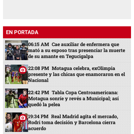
EN PORTADA
06:15 AM
Cae auxiliar de enfermera que
mató a su esposo tras presenciar la muerte
de su amante en Tegucigalpa
22:08 PM
Motagua celebra, exOlimpia
presente y las chicas que enamoraron en el
Nacional
22:42 PM
Tabla Copa Centroamericana:
Motagua sonríe y revés a Municipal; así
quedó la pelea
19:34 PM
Real Madrid agita el mercado,
Rodri toma decisión y Barcelona cierra
acuerdo