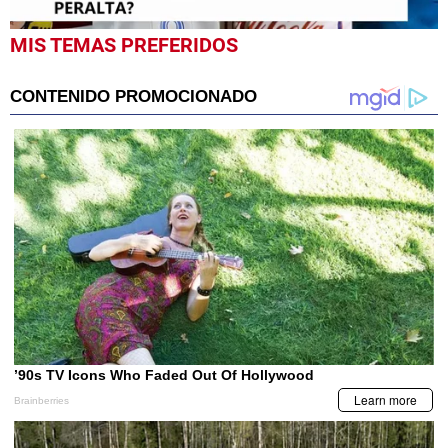
0
MIS TEMAS PREFERIDOS
seconds
of
5
minutes,
2
seconds