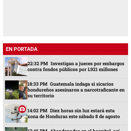
EN PORTADA
22:32 PM
Investigan a jueces por embargos
contra fondos públicos por L921 millones
18:33 PM
Guatemala indaga si sicarios
hondureños asesinaron a narcotraficante en
su territorio
14:02 PM
Diez horas sin luz estará esta
zona de Honduras este sábado 8 de agosto
17:46 PM
Abandonados en el hospital, así