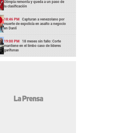
Olimpia remonta y queda a un paso de
la clasificación
18:46 PM
Capturan a venezolano por
muerte de expolicía en asalto a negocio
en Danlí
19:00 PM
18 meses sin fallo: Corte
mantiene en el limbo caso de líderes
garífunas