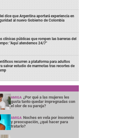
lei dice que Argentina aportará experiencia en
guridad al nuevo Gobierno de Colombia
s clínicas públicas que rompen las barreras del
empo: "Aquí atendemos 24/7"
entíficos recurren a plataforma para adultos
ra salvar estudio de marmotas tras recortes de
ump
¿Por qué a las mujeres les
AMIGA
gusta tanto quedar impregnadas con
el olor de su pareja?
Noches en vela por insomnio
AMIGA
y preocupación, ¿qué hacer para
tratarlo?