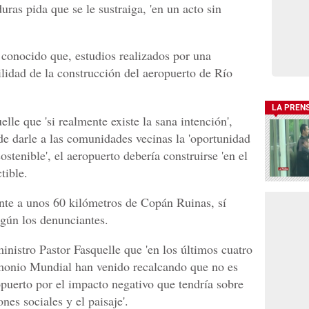
as pida que se le sustraiga, 'en un acto sin
conocido que, estudios realizados por una
ilidad de la construcción del aeropuerto de Río
LA PREN
lle que 'si realmente existe la sana intención',
de darle a las comunidades vecinas la 'oportunidad
ostenible', el aeropuerto debería construirse 'en el
tible.
nte a unos 60 kilómetros de Copán Ruinas, sí
egún los denunciantes.
inistro Pastor Fasquelle que 'en los últimos cuatro
monio Mundial han venido recalcando que no es
opuerto por el impacto negativo que tendría sobre
nes sociales y el paisaje'.