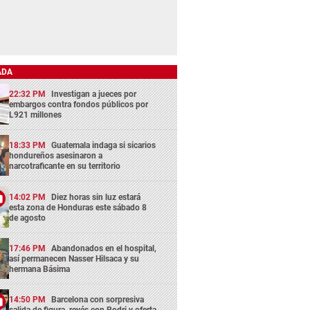
ADA
22:32 PM
Investigan a jueces por
embargos contra fondos públicos por
L921 millones
18:33 PM
Guatemala indaga si sicarios
hondureños asesinaron a
narcotraficante en su territorio
14:02 PM
Diez horas sin luz estará
esta zona de Honduras este sábado 8
de agosto
17:46 PM
Abandonados en el hospital,
así permanecen Nasser Hilsaca y su
hermana Básima
14:50 PM
Barcelona con sorpresiva