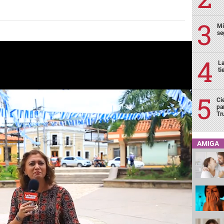
Mi
se
La
ti
Ci
pa
Tr
AMIGA