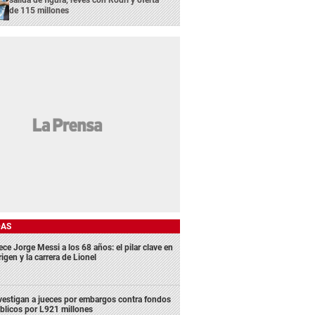
salida de figura, revés con Rodri y oferta
de 115 millones
DAS
ece Jorge Messi a los 68 años: el pilar clave en
rigen y la carrera de Lionel
vestigan a jueces por embargos contra fondos
blicos por L921 millones