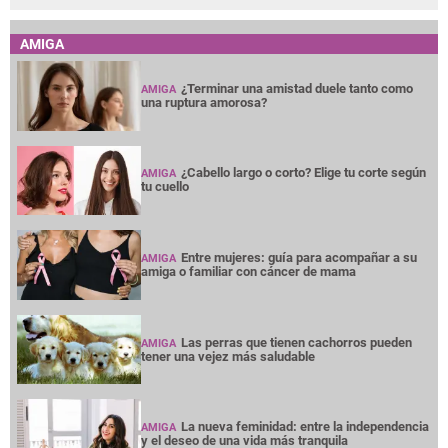
AMIGA
¿Terminar una amistad duele tanto como
AMIGA
una ruptura amorosa?
¿Cabello largo o corto? Elige tu corte según
AMIGA
tu cuello
Entre mujeres: guía para acompañar a su
AMIGA
amiga o familiar con cáncer de mama
Las perras que tienen cachorros pueden
AMIGA
tener una vejez más saludable
La nueva feminidad: entre la independencia
AMIGA
y el deseo de una vida más tranquila