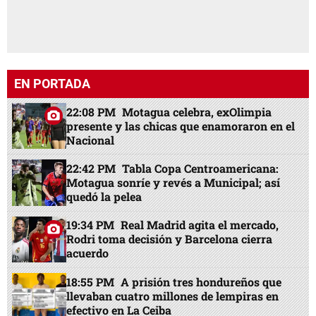
EN PORTADA
22:08 PM
Motagua celebra, exOlimpia
presente y las chicas que enamoraron en el
Nacional
22:42 PM
Tabla Copa Centroamericana:
Motagua sonríe y revés a Municipal; así
quedó la pelea
19:34 PM
Real Madrid agita el mercado,
Rodri toma decisión y Barcelona cierra
acuerdo
18:55 PM
A prisión tres hondureños que
llevaban cuatro millones de lempiras en
efectivo en La Ceiba