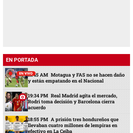
EN PORTADA
11:45 AM
Motagua y FAS no se hacen daño
y están empatando en el Nacional
19:34 PM
Real Madrid agita el mercado,
Rodri toma decisión y Barcelona cierra
acuerdo
18:55 PM
A prisión tres hondureños que
llevaban cuatro millones de lempiras en
efectivo en La Ceiba