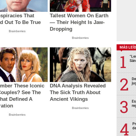
spiracies That
Tallest Women On Earth
d Out To Be True
— Their Height Is Jaw-
Dropping
Brainberries
Brainberries
MÁS LEÍ
“Le
Sán
De
ju
mber These Iconic
DNA Analysis Revealed
Couples? See The
The Sick Truth About
That Defined A
Ancient Vikings
Es
ation
re
Brainberries
Brainberries
Pr
de