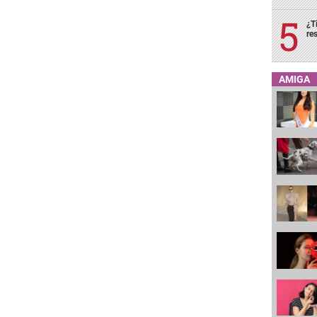
¿T
re
AMIGA