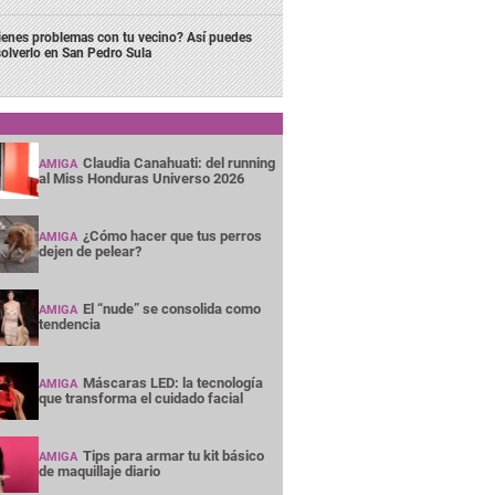
ienes problemas con tu vecino? Así puedes
solverlo en San Pedro Sula
Claudia Canahuati: del running
AMIGA
al Miss Honduras Universo 2026
¿Cómo hacer que tus perros
AMIGA
dejen de pelear?
El “nude” se consolida como
AMIGA
tendencia
Máscaras LED: la tecnología
AMIGA
que transforma el cuidado facial
Tips para armar tu kit básico
AMIGA
de maquillaje diario