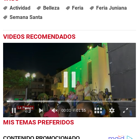
Actividad
Belleza
Feria
Feria Juniana
Semana Santa
VIDEOS RECOMENDADOS
0
MIS TEMAS PREFERIDOS
seconds
of
1