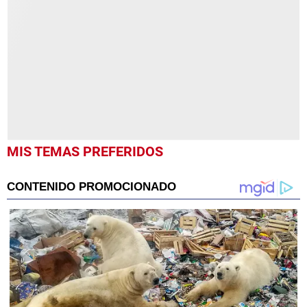
of
58
seconds
MIS TEMAS PREFERIDOS