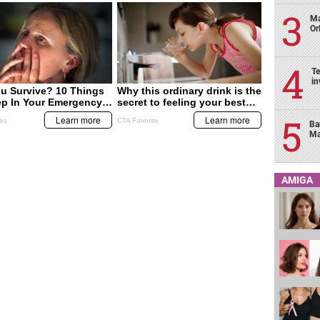
Ma
Or
Te
in
Ba
Ma
AMIGA