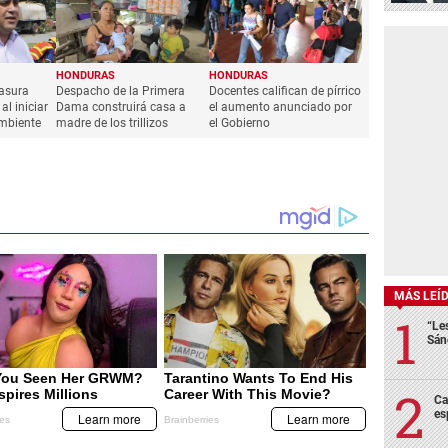
HONDURAS
HONDURAS
basura
Despacho de la Primera
Docentes califican de pírrico
l iniciar
Dama construirá casa a
el aumento anunciado por
mbiente
madre de los trillizos
el Gobierno
MÁS LEÍ
“Le
Sán
Ca
es