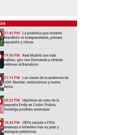
ADA
21:43 PM
La polémica que reclamó
Marathón vs Independiente, primera
expulsión y chicas
19:56 PM
Real Madrid con más
salidas, giro con Diomande y ofrecen
millones al Barcelona
21:14 PM
Las claves de la audiencia de
JOH: libertad, restricciones y nueva
fecha
20:22 PM
Hipótesis en caso de la
pequeña Emily en Colón: Policía
investiga posibles amenazas
18:44 PM
UEFA sacude a FIFA:
amenaza a Infantino tras su plan y
destapan peticiones