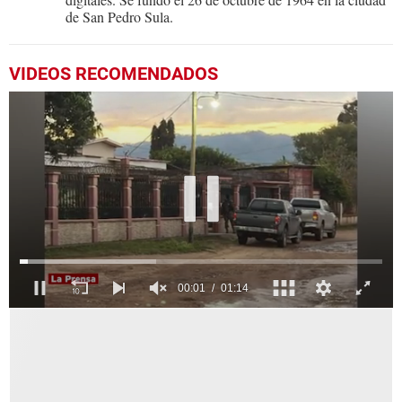
de San Pedro Sula.
VIDEOS RECOMENDADOS
0
seconds
of
1
minute,
14
seconds