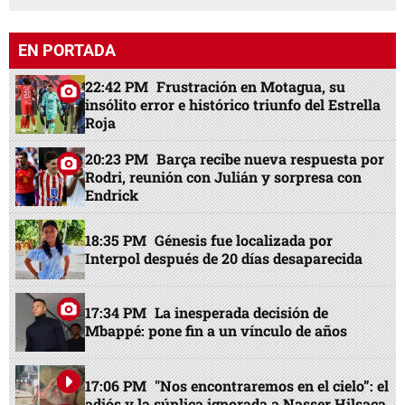
EN PORTADA
22:42 PM
Frustración en Motagua, su
insólito error e histórico triunfo del Estrella
Roja
20:23 PM
Barça recibe nueva respuesta por
Rodri, reunión con Julián y sorpresa con
Endrick
18:35 PM
Génesis fue localizada por
Interpol después de 20 días desaparecida
17:34 PM
La inesperada decisión de
Mbappé: pone fin a un vínculo de años
17:06 PM
"Nos encontraremos en el cielo”: el
adiós y la súplica ignorada a Nasser Hilsaca