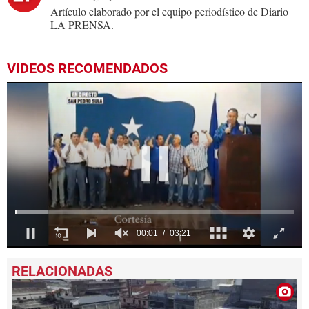
Artículo elaborado por el equipo periodístico de Diario
LA PRENSA.
VIDEOS RECOMENDADOS
0
seconds
of
3
minutes,
21