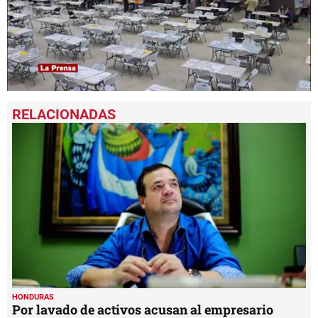
0
seconds
of
49
seconds
HONDURAS
Por lavado de activos acusan al empresario