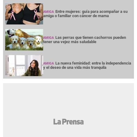
AMIGA
¿Terminar una amistad duele tanto como
AMIGA
una ruptura amorosa?
¿Cabello largo o corto? Elige tu corte según
AMIGA
tu cuello
Entre mujeres: guía para acompañar a su
AMIGA
amiga o familiar con cáncer de mama
Las perras que tienen cachorros pueden
AMIGA
tener una vejez más saludable
La nueva feminidad: entre la independencia