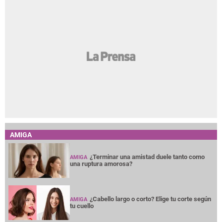
Real Madrid anunció la llegada de Yan Diomande:
su contrato y presentación
Hombre muere tras intentar subirse a un
autobús frente al parque central de La Lima
Maribel Espinoza: "JOH debió regresar en
silencio a enfrentar la justicia"