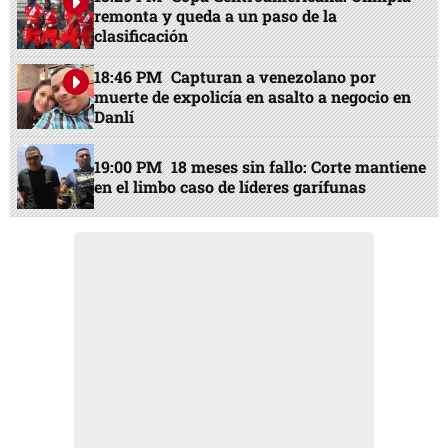
EN PORTADA
21:17 PM
Sale a la luz la verdad sobre vida
privada de Vozinha: Adiós a rumores
20:29 PM
¿Por qué Said Martínez suspendió
partido de Messi con Inter Miami ?
13:29 PM
Copa Centroamericana: Olimpia
remonta y queda a un paso de la
clasificación
18:46 PM
Capturan a venezolano por
muerte de expolicía en asalto a negocio en
Danlí
19:00 PM
18 meses sin fallo: Corte mantiene
en el limbo caso de líderes garífunas