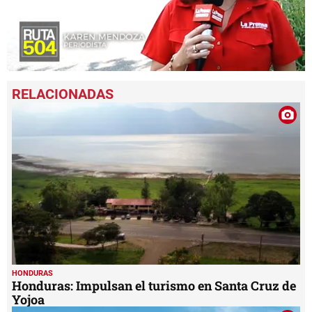
0
seconds
of
4
minutes,
29
seconds
HONDURAS
Honduras: Impulsan el turismo en Santa Cruz de
Yojoa