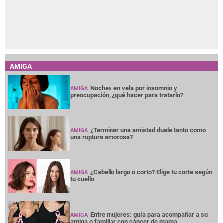
AMIGA
Noches en vela por insomnio y
AMIGA
preocupación, ¿qué hacer para tratarlo?
¿Terminar una amistad duele tanto como
AMIGA
una ruptura amorosa?
¿Cabello largo o corto? Elige tu corte según
AMIGA
tu cuello
Entre mujeres: guía para acompañar a su
AMIGA
amiga o familiar con cáncer de mama