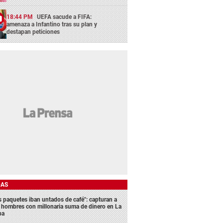
18:44 PM
UEFA sacude a FIFA:
amenaza a Infantino tras su plan y
destapan peticiones
DAS
s paquetes iban untados de café": capturan a
s hombres con millonaria suma de dinero en La
ba