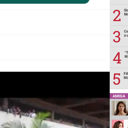
Si
ti
Co
a 
“T
Má
Fi
Má
AMIGA