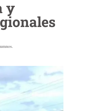
a y
egionales
alumnos.