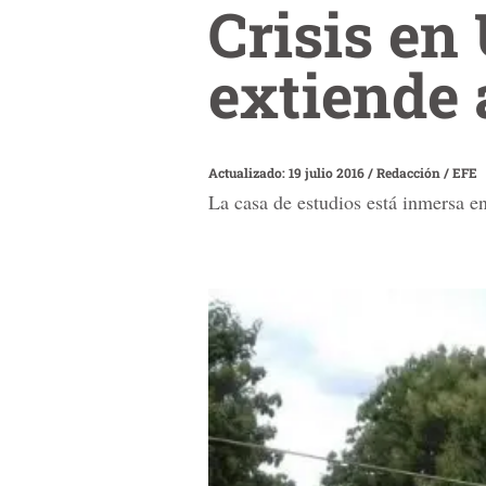
Crisis en
extiende 
Actualizado: 19 julio 2016
/
Redacción / EFE
La casa de estudios está inmersa e