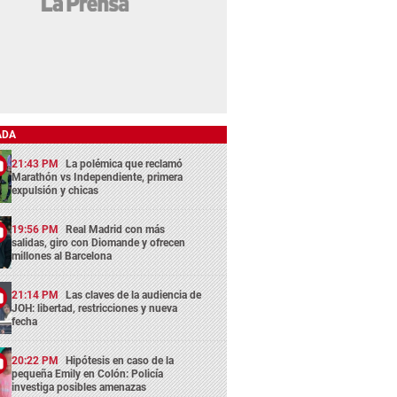
ADA
21:43 PM
La polémica que reclamó
Marathón vs Independiente, primera
expulsión y chicas
19:56 PM
Real Madrid con más
salidas, giro con Diomande y ofrecen
millones al Barcelona
21:14 PM
Las claves de la audiencia de
JOH: libertad, restricciones y nueva
fecha
20:22 PM
Hipótesis en caso de la
pequeña Emily en Colón: Policía
investiga posibles amenazas