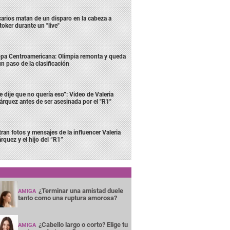
carios matan de un disparo en la cabeza a
ktoker durante un "live"
pa Centroamericana: Olimpia remonta y queda
un paso de la clasificación
e dije que no quería eso”: Video de Valeria
rquez antes de ser asesinada por el "R1"
ltran fotos y mensajes de la influencer Valeria
rquez y el hijo del “R1”
¿Terminar una amistad duele
AMIGA
tanto como una ruptura amorosa?
¿Cabello largo o corto? Elige tu
AMIGA