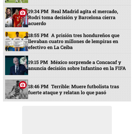
19:34 PM
Real Madrid agita el mercado,
Rodri toma decisión y Barcelona cierra
acuerdo
18:55 PM
A prisión tres hondureños que
llevaban cuatro millones de lempiras en
efectivo en La Ceiba
19:15 PM
México sorprende a Concacaf y
anuncia decisión sobre Infantino en la FIFA
18:46 PM
Terrible: Muere futbolista tras
fuerte ataque y relatan lo que pasó