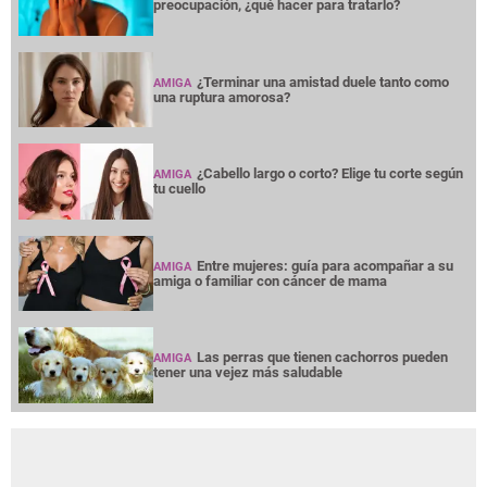
preocupación, ¿qué hacer para tratarlo?
¿Terminar una amistad duele tanto como
AMIGA
una ruptura amorosa?
¿Cabello largo o corto? Elige tu corte según
AMIGA
tu cuello
Entre mujeres: guía para acompañar a su
AMIGA
amiga o familiar con cáncer de mama
Las perras que tienen cachorros pueden
AMIGA
tener una vejez más saludable