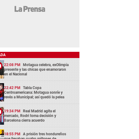
ADA
22:08 PM
Motagua celebra, exOlimpia
presente y las chicas que enamoraron
en el Nacional
22:42 PM
Tabla Copa
Centroamericana: Motagua sonríe y
revés a Municipal; así quedó la pelea
19:34 PM
Real Madrid agita el
mercado, Rodri toma decisión y
Barcelona cierra acuerdo
18:55 PM
A prisión tres hondureños
que llevaban cuatro millones de