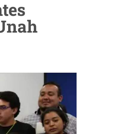
ntes
 Unah