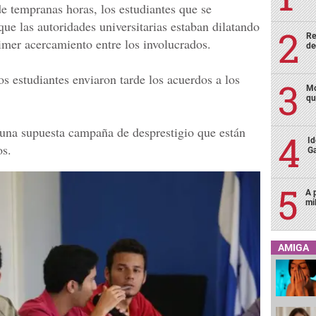
de tempranas horas, los estudiantes que se
ue las autoridades universitarias estaban dilatando
Re
imer acercamiento entre los involucrados.
de
s estudiantes enviaron tarde los acuerdos a los
Mo
qu
na supuesta campaña de desprestigio que están
Id
os.
Ga
A 
mi
AMIGA