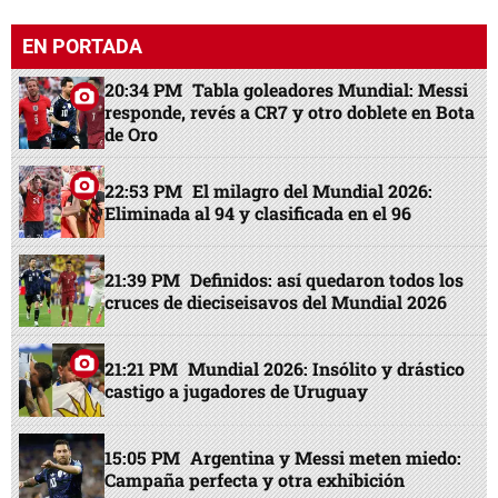
EN PORTADA
20:34 PM
Tabla goleadores Mundial: Messi
responde, revés a CR7 y otro doblete en Bota
de Oro
22:53 PM
El milagro del Mundial 2026:
Eliminada al 94 y clasificada en el 96
21:39 PM
Definidos: así quedaron todos los
cruces de dieciseisavos del Mundial 2026
21:21 PM
Mundial 2026: Insólito y drástico
castigo a jugadores de Uruguay
15:05 PM
Argentina y Messi meten miedo:
Campaña perfecta y otra exhibición