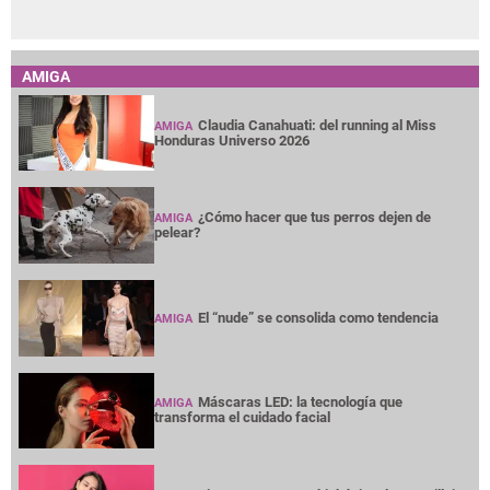
AMIGA
Claudia Canahuati: del running al Miss
AMIGA
Honduras Universo 2026
¿Cómo hacer que tus perros dejen de
AMIGA
pelear?
El “nude” se consolida como tendencia
AMIGA
Máscaras LED: la tecnología que
AMIGA
transforma el cuidado facial