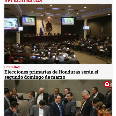
of
1
minute,
32
seconds
HONDURAS
Elecciones primarias de Honduras serán el
segundo domingo de marzo