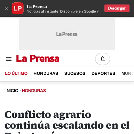
La Prensa
×
Descargar
Noticias al instante. Disponible en Google y IOS
LO ÚLTIMO
HONDURAS
SUCESOS
DEPORTES
MUN
INICIO
·
HONDURAS
Conflicto agrario
continúa escalando en el