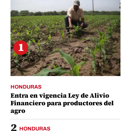
19
seconds
1
HONDURAS
Entra en vigencia Ley de Alivio
Financiero para productores del
agro
2
HONDURAS