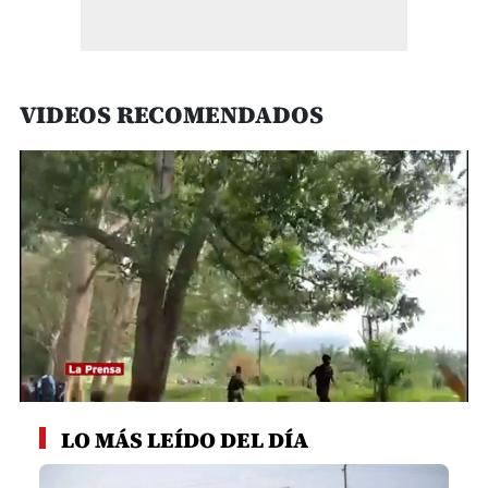
VIDEOS RECOMENDADOS
0
seconds
LO MÁS LEÍDO DEL DÍA
of
1
minute,