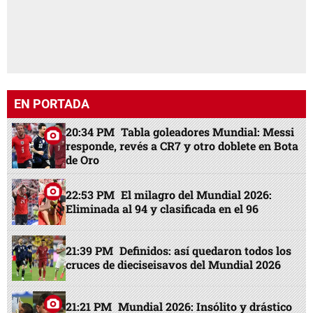
EN PORTADA
20:34 PM
Tabla goleadores Mundial: Messi
responde, revés a CR7 y otro doblete en Bota
de Oro
22:53 PM
El milagro del Mundial 2026:
Eliminada al 94 y clasificada en el 96
21:39 PM
Definidos: así quedaron todos los
cruces de dieciseisavos del Mundial 2026
21:21 PM
Mundial 2026: Insólito y drástico