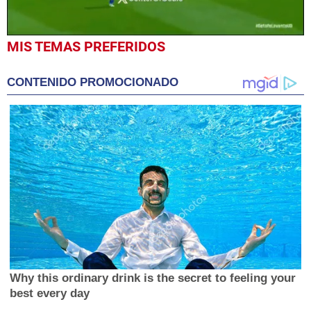
0
MIS TEMAS PREFERIDOS
seconds
of
25
CONTENIDO PROMOCIONADO
seconds
Why this ordinary drink is the secret to feeling your
best every day